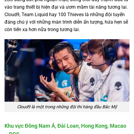
vào trang thiết bị hiện đại và ươm mầm tài năng tương lai.
Cloud9, Team Liquid hay 100 Thieves là những đội tuyển
đáng chú ý với những màn trình diễn ấn tượng, hứa hẹn sẽ
còn tiến xa hơn nữa trong tương lai.
Cloud9 là một trong những đội thi hàng đầu Bắc Mỹ
Khu vực Đông Nam Á, Đài Loan, Hong Kong, Macao