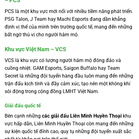
– PCS
PCS là một khu vực mới nổi với nhiều tiềm năng phát triển.
PSG Talon, J Team hay Machi Esports đang dần khẳng
định vị thế của mình trên trường quốc tế, mang đến những
bất ngờ thú vị cho người hâm mộ.
Khu vực Việt Nam – VCS
VCS là khu vực có lượng người hâm mộ đông đảo và
cuồng nhiệt. GAM Esports, Saigon Buffalo hay Team
Secret là những đội tuyển hàng đầu luôn mang đến những
trận đấu kịch tính và đầy cảm xúc, tạo nên một không khí
sôi động trong cộng đồng LMHT Việt Nam.
Giải đấu quốc tế
Bên cạnh những
các giải đấu Liên Minh Huyền Thoại
khu
vực hấp dẫn, Liên Minh Huyền Thoại còn mang đến những
sự kiện quốc tế đỉnh cao, quy tụ những đội tuyển xuất sắc