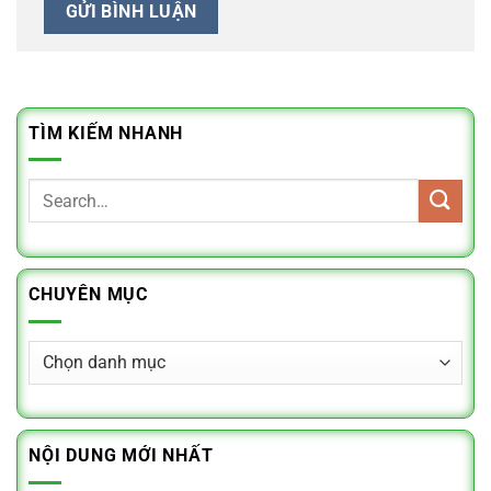
TÌM KIẾM NHANH
CHUYÊN MỤC
Chuyên
mục
NỘI DUNG MỚI NHẤT